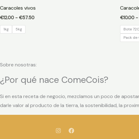
precios:
Caracoles vivos
Caracole
desde
€12.00
€
12.00
-
€
57.50
€
10.00
-
hasta
€57.50
1kg
5kg
Bote 72
Pack de 
Sobre nosotras:
¿Por qué nace ComeCois?
Si en esta receta de negocio, mezclamos un poco de apostar p
darle valor al producto de la tierra, la sostenibilidad, la pr