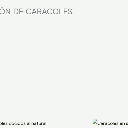
ÓN DE CARACOLES.
Cara
Rango
R
de
d