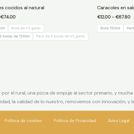
precios:
p
s cocidos al natural
Caracoles en sal
desde
d
€10.00
€
€
74.00
€
12.00
-
€
67.80
hasta
h
€74.00
€
0ml
Bote de 1/2 galón
Bote 720ml
Pac
6 botes de 720ml
Pack de 4 botes de 1/2 galón
or el rural, una pizca de empuje al sector primario, y mucha
oximidad, la calidad de lo nuestro, removemos con innovación, y
Política de cookies
Política de Privacidad
Aviso Legal