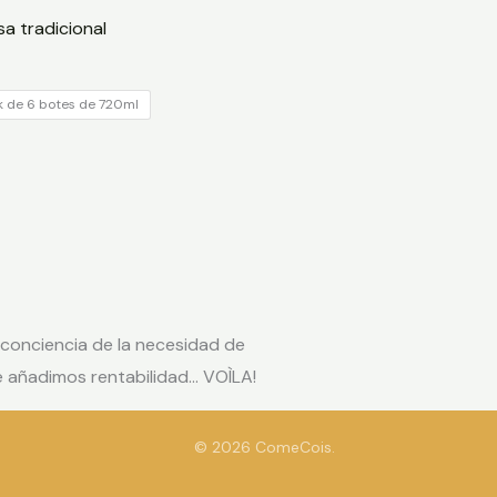
recios:
sa tradicional
esde
12.00
asta
67.80
k de 6 botes de 720ml
 conciencia de la necesidad de
 le añadimos rentabilidad… VOÌLA!
© 2026 ComeCois.